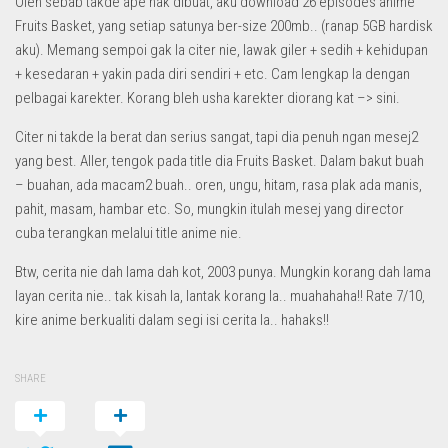
Oleh sebab takde ape nak dibuat, aku download 26 episodes anime
Fruits Basket, yang setiap satunya ber-size 200mb.. (ranap 5GB hardisk
aku). Memang sempoi gak la citer nie, lawak giler + sedih + kehidupan
+ kesedaran + yakin pada diri sendiri + etc. Cam lengkap la dengan
pelbagai karekter. Korang bleh usha karekter diorang kat –> sini.
Citer ni takde la berat dan serius sangat, tapi dia penuh ngan mesej2
yang best. Aller, tengok pada title dia Fruits Basket. Dalam bakut buah
– buahan, ada macam2 buah.. oren, ungu, hitam, rasa plak ada manis,
pahit, masam, hambar etc. So, mungkin itulah mesej yang director
cuba terangkan melalui title anime nie.
Btw, cerita nie dah lama dah kot, 2003 punya. Mungkin korang dah lama
layan cerita nie.. tak kisah la, lantak korang la.. muahahaha!! Rate 7/10,
kire anime berkualiti dalam segi isi cerita la.. hahaks!!
SHARE