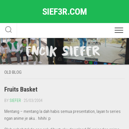
Skip
SIEF3R.COM
to
content
OLD BLOG
Fruits Basket
BY
SIEFER
· 25/03/2004
Mentang – mentang la dah habis semua presentation, layan tv series
ngan anime je aku.. hihihi :p