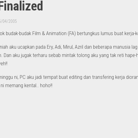
Finalized
5/04/2005
ok budak-budak Film & Animation (FA) bertungkus lumus buat kerja-k
niah aku ucapkan pada Ery, Adi, Mirul, Azril dan beberapa manusia la
. Dan aku jugak terharu sebab mintak tolong aku yang tak reti hape-h
eh!!
inggu ni, PC aku jadi tempat buat editing dan transfering kerja di
i memang kental.. hoho!!