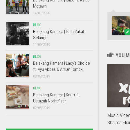
Belakang Kamera | MILO ft. As’ad
Motawh
14/01/2020
BLOG
Belakang Kamera | Iklan Zakat
Selangor
11/09/2019
YOU MA
BLOG
Belakang Kamera | Lady’s Choice
ft. Ayu Abbas & Arrian Tomok
03/08/2019
BLOG
Belakang Kamera | Knorr ft.
Ustazah Norhafizah
02/05/2019
Music Video
Shalma Elia