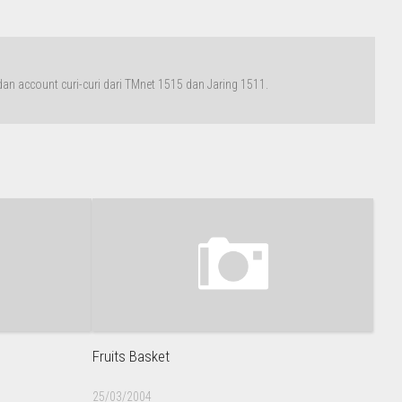
n account curi-curi dari TMnet 1515 dan Jaring 1511.
Fruits Basket
25/03/2004