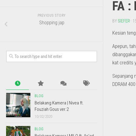
FA : 
PREVIOUS STORY
BY
SIEFER
· 1
Shopping jap
Kesian teng
Apepun, tah
dibanggakan
kat credits y
Sepanjang m
DDRAM 400 n
BLOG
Belakang Kamera | Nivea ft.
Fouziah Gous ver.2
10/02/2020
BLOG