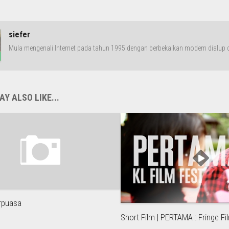
siefer
Mula mengenali Internet pada tahun 1995 dengan berbekalkan modem dialup da
Y ALSO LIKE...
rpuasa
Short Film | PERTAMA : Fringe F