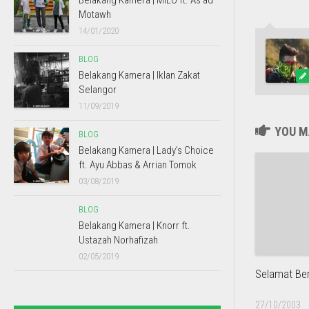
Belakang Kamera | MILO ft. As’ad
Motawh
14/01/2020
BLOG
Belakang Kamera | Iklan Zakat
Selangor
11/09/2019
YOU MA
BLOG
Belakang Kamera | Lady’s Choice
ft. Ayu Abbas & Arrian Tomok
03/08/2019
BLOG
Belakang Kamera | Knorr ft.
Ustazah Norhafizah
02/05/2019
Selamat Be
27/10/2003