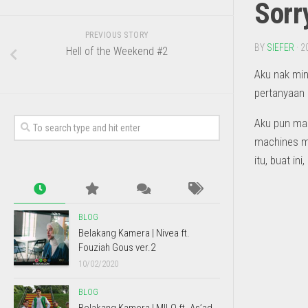
Sorry
PREVIOUS STORY
BY
SIEFER
· 2
Hell of the Weekend #2
Aku nak min
pertanyaan k
Aku pun man
machines ma
itu, buat ini
BLOG
Belakang Kamera | Nivea ft.
Fouziah Gous ver.2
10/02/2020
BLOG