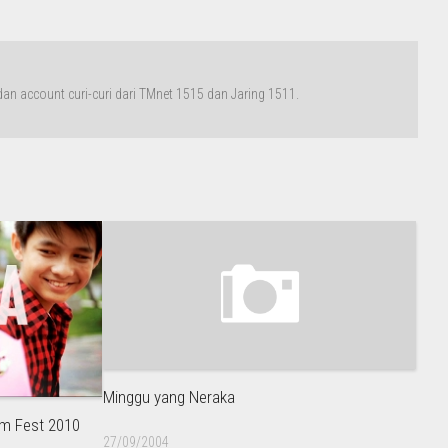
n account curi-curi dari TMnet 1515 dan Jaring 1511.
Minggu yang Neraka
ilm Fest 2010
27/09/2004