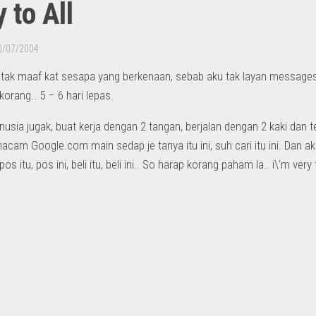
 to All
0/07/2004
tak maaf kat sesapa yang berkenaan, sebab aku tak layan messages 
orang.. 5 – 6 hari lepas.
usia jugak, buat kerja dengan 2 tangan, berjalan dengan 2 kaki dan 
cam Google.com main sedap je tanya itu ini, suh cari itu ini. Dan 
, pos itu, pos ini, beli itu, beli ini.. So harap korang paham la.. i\’m very 