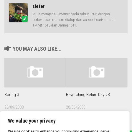
siefer
Mula mengenali Internet pada tahun 1995 dengan
berbekalkan modem dialup dan account curi-curi dari
TMnet 1515 dan Jaring 1511.
YOU MAY ALSO LIKE...
Boring 3
Bewitching Belum Day #3
28/09/2003
28/06/2003
We value your privacy
We use cookies to enhance your browsing experience, serve