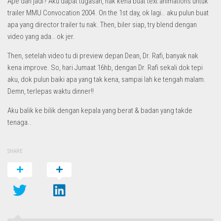
Ape dah jadi? Aku dapat tugasan, nak kena buat text animations untuk
trailer MMU Convocation 2004. On the 1st day, ok lagi.. aku pulun buat
apa yang director trailer tu nak. Then, biler siap, try blend dengan
video yang ada.. ok jer.
Then, setelah video tu di preview depan Dean, Dr. Rafi, banyak nak
kena improve. So, hari Jumaat 16hb, dengan Dr. Rafi sekali dok tepi
aku, dok pulun baiki apa yang tak kena, sampai lah ke tengah malam.
Demn, terlepas waktu dinner!!
Aku balik ke bilik dengan kepala yang berat & badan yang takde
tenaga..
SHARE