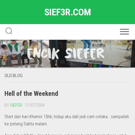
Skip
SIEF3R.COM
to
content
OLD BLOG
Hell of the Weekend
BY
SIEFER
· 17/07/2004
Start dari hari Khamis 15hb, hidup aku dah jadi cam celaka.. sampailah
ke petang Sabtu malam.