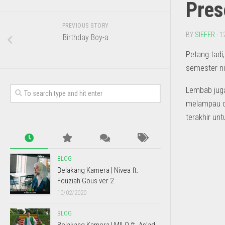
Pres
PREVIOUS STORY
BY
SIEFER
· 1
Birthday Boy-a
Petang tadi
semester ni
Lembab jug
melampau da
terakhir unt
BLOG
Belakang Kamera | Nivea ft.
Fouziah Gous ver.2
10/02/2020
BLOG