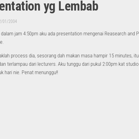
entation yg Lembab
2/01/2004
, dalam jam 4:50pm aku ada presentation mengenai Reasearch and Pre
e.
aklah process dia, sesorang dah makan masa hampir 15 minutes, it
n terlampau dari lecturers. Aku tunggu dari pukul 2:00pm kat studio
uk hari nie. Penat menunggu!!