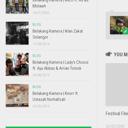
Belakang Kamera | MILO ft. As’ad
Motawh
14/01/2020
BLOG
Belakang Kamera | Iklan Zakat
Selangor
11/09/2019
YOU MA
BLOG
Belakang Kamera | Lady’s Choice
ft. Ayu Abbas & Arrian Tomok
03/08/2019
BLOG
Belakang Kamera | Knorr ft.
Ustazah Norhafizah
02/05/2019
Festival Fi
26/06/2004