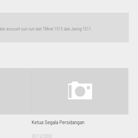
n account curi-curi dari TMnet 1515 dan Jaring 1511.
Ketua Segala Persidangan
20/12/2003