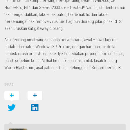
hampir semua komputer yang ber-operating system Win2000, XP
Home/Pro, NT4 dan Server 2003 are effected!! Namun, students ramai
tak mengendahkan, takde nak patch, takde nak fix dan takde
bersemangat nak remove virus tue. Lagipun diorang pikir pihak CITS
akan uruskan kat gateway diorang.
Aku seorang umat yang sentiasa berwaspada, awal – awal lagi dan
update dan patch Windows XP Pro tue, dengan harapan, takde la
hardisk crash or anything else. Iye la, sediakan payung sebelum hujan,
patch sebelum kena. At that time, aku pun tak ambik kisah tentang
Worm.Blaster nie, asal patch jadi lah.. sehinggalah September 2003..
SHARE