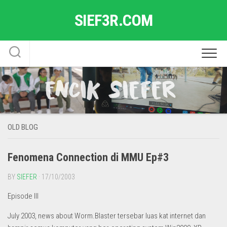
Skip
SIEF3R.COM
to
content
OLD BLOG
Fenomena Connection di MMU Ep#3
BY
SIEFER
· 17/10/2003
Episode III
July 2003, news about Worm.Blaster tersebar luas kat internet dan