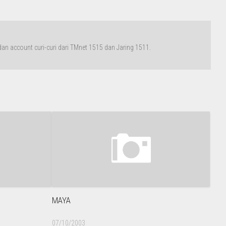
n account curi-curi dari TMnet 1515 dan Jaring 1511.
MAYA
07/10/2003