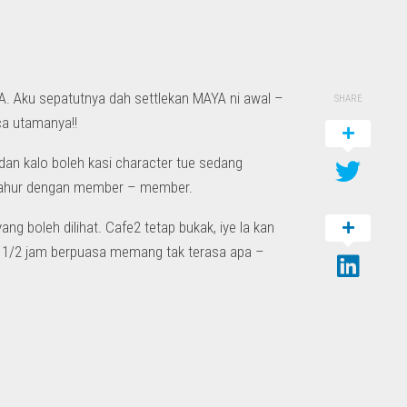
. Aku sepatutnya dah settlekan MAYA ni awal –
SHARE
nca utamanya!!
an kalo boleh kasi character tue sedang
gi sahur dengan member – member.
 boleh dilihat. Cafe2 tetap bukak, iye la kan
8 1/2 jam berpuasa memang tak terasa apa –