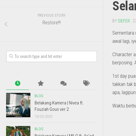
Sela
PREVIOUS STORY
BY
SIEFER
· 2
Restore!!!
Sementara m
awal lagi, i
Character a
berposing. 
1st day pua
takkan tak 
apa, lagip
BLOG
Belakang Kamera | Nivea ft.
Waktu berbu
Fouziah Gous ver.2
10/02/2020
BLOG