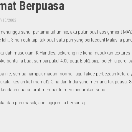
mat Berpuasa
7/10/2003
enunggu sahur pertama tahun nie, aku pulun buat assignment MAYA
ye lah.. 3 hari cuti tapi tak buat satu pun yang berfaedah! Malas la pu
ku dah masukkan IK Handles, sekarang nie kena masukkan textures d
Aku bantai la buat sampai pukul 4.00 pagi. Elok2 siap, boleh la per
sa nie, semua nampak macam normal lagi. Takde perbezaan ketara yang
bukak.. kesian kat mamat2 Cina dan India yang memang tak puasa. 
un keadaan cuaca turut membantu meminimumkan suhu.
ka dah pun masuk, ape lagi jom la bersantap!!