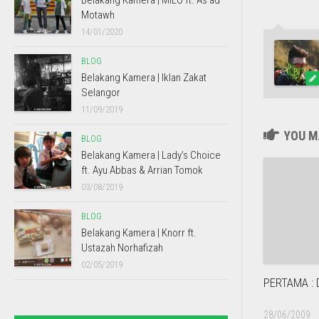
Belakang Kamera | MILO ft. As’ad
Motawh
14/01/2020
BLOG
Belakang Kamera | Iklan Zakat
Selangor
11/09/2019
YOU MA
BLOG
Belakang Kamera | Lady’s Choice
ft. Ayu Abbas & Arrian Tomok
03/08/2019
BLOG
Belakang Kamera | Knorr ft.
Ustazah Norhafizah
02/05/2019
PERTAMA : 
28/06/2009