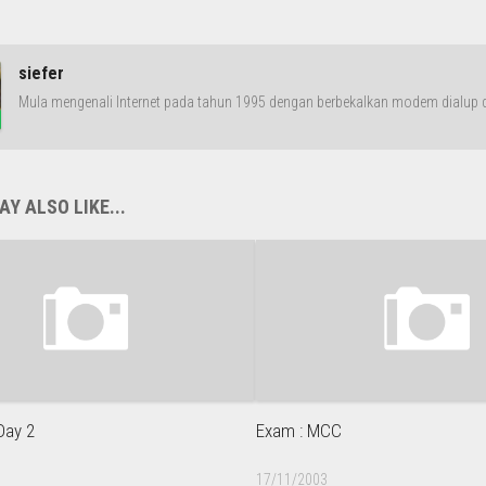
siefer
Mula mengenali Internet pada tahun 1995 dengan berbekalkan modem dialup da
Y ALSO LIKE...
Day 2
Exam : MCC
17/11/2003