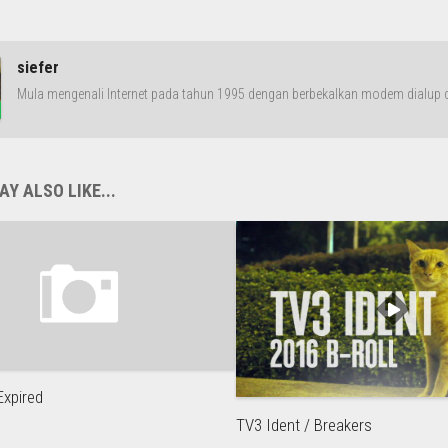
siefer
Mula mengenali Internet pada tahun 1995 dengan berbekalkan modem dialup da
Y ALSO LIKE...
Expired
TV3 Ident / Breakers