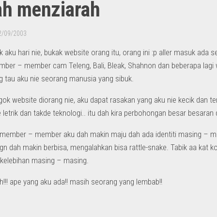
ah menziarah
2/09/2003
ak aku hari nie, bukak website orang itu, orang ini :p aller masuk ada
ber – member cam Teleng, Bali, Bleak, Shahnon dan beberapa lagi w
g tau aku nie seorang manusia yang sibuk.
gok website diorang nie, aku dapat rasakan yang aku nie kecik dan ter
 letrik dan takde teknologi.. itu dah kira perbohongan besar besaran 
 member – member aku dah makin maju dah ada identiti masing – m
 dah makin berbisa, mengalahkan bisa rattle-snake. Tabik aa kat korang!
kelebihan masing – masing.
!!! ape yang aku ada!! masih seorang yang lembab!!