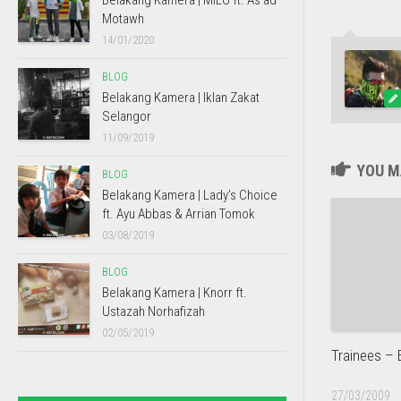
Belakang Kamera | MILO ft. As’ad
Motawh
14/01/2020
BLOG
Belakang Kamera | Iklan Zakat
Selangor
11/09/2019
YOU MA
BLOG
Belakang Kamera | Lady’s Choice
ft. Ayu Abbas & Arrian Tomok
03/08/2019
BLOG
Belakang Kamera | Knorr ft.
Ustazah Norhafizah
02/05/2019
Trainees – 
27/03/2009