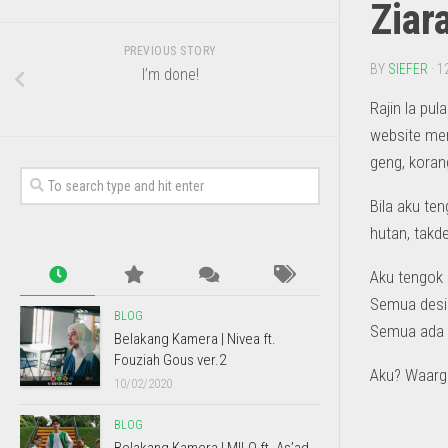
Ziar
PREVIOUS STORY
BY
SIEFER
· 1
I’m done!
Rajin la pul
website mem
geng, koran
Bila aku ten
hutan, takde
Aku tengok
Semua design
BLOG
Semua ada 
Belakang Kamera | Nivea ft.
Fouziah Gous ver.2
Aku? Waargh
10/02/2020
BLOG