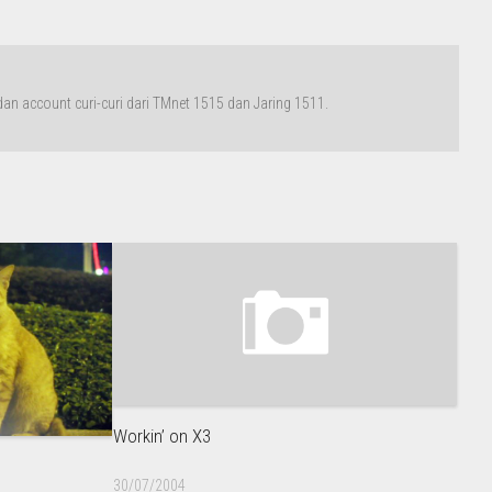
n account curi-curi dari TMnet 1515 dan Jaring 1511.
Workin’ on X3
30/07/2004