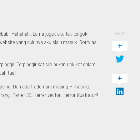
 sebab!! Hahahah!! Lama jugak aku tak tengok
SHARE
ebsite yang dulunya aku slalu masuk. Sorry aa
pinggir. Terpinggir kat sini bukan dok kat dalam
dah tue!!
asing. Dah ada trademark masing – masing.
! Terrer 3D.. terrer vector.. terror illustrator!!