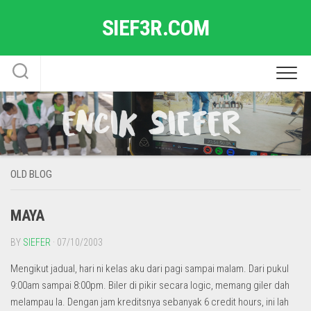
Skip
SIEF3R.COM
to
content
OLD BLOG
MAYA
BY
SIEFER
· 07/10/2003
Mengikut jadual, hari ni kelas aku dari pagi sampai malam. Dari pukul
9:00am sampai 8:00pm. Biler di pikir secara logic, memang giler dah
melampau la. Dengan jam kreditsnya sebanyak 6 credit hours, ini lah