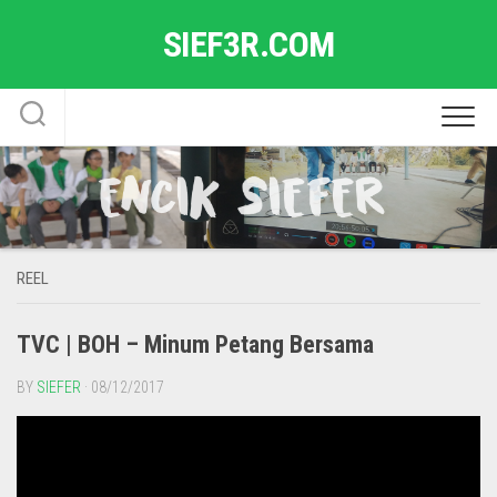
Skip
SIEF3R.COM
to
content
REEL
TVC | BOH – Minum Petang Bersama
BY
SIEFER
· 08/12/2017