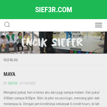
Skip
SIEF3R.COM
to
content
OLD BLOG
MAYA
BY
SIEFER
· 07/10/2003
Mengikut jadual, hari ni kelas aku dari pagi sampai malam. Dari pukul
9:00am sampai 8:00pm. Biler di pikir secara logic, memang giler dah
melampau la. Dengan jam kreditsnya sebanyak 6 credit hours, ini lah