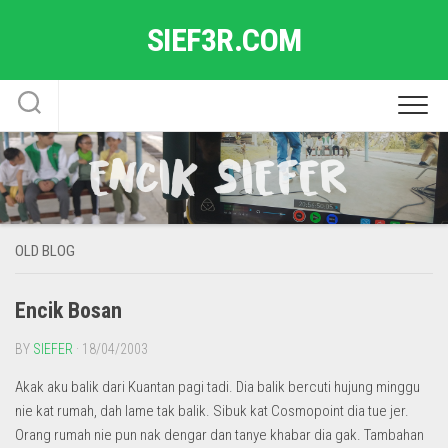
Skip
SIEF3R.COM
to
content
OLD BLOG
Encik Bosan
BY
SIEFER
· 18/04/2003
Akak aku balik dari Kuantan pagi tadi. Dia balik bercuti hujung minggu
nie kat rumah, dah lame tak balik. Sibuk kat Cosmopoint dia tue jer.
Orang rumah nie pun nak dengar dan tanye khabar dia gak. Tambahan