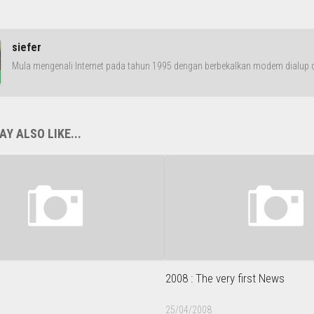
siefer
Mula mengenali Internet pada tahun 1995 dengan berbekalkan modem dialup da
Y ALSO LIKE...
2008 : The very first News
25/04/2008