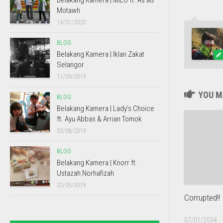
Belakang Kamera | MILO ft. As’ad
Motawh
14/01/2020
BLOG
Belakang Kamera | Iklan Zakat
Selangor
11/09/2019
YOU MA
BLOG
Belakang Kamera | Lady’s Choice
ft. Ayu Abbas & Arrian Tomok
03/08/2019
BLOG
Belakang Kamera | Knorr ft.
Ustazah Norhafizah
02/05/2019
Corrupted!!
07/01/2004