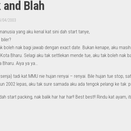
 and Blah
4/04/2003
anusia yang aku kenal kat sini dah start tanye,
 biler?
tak boleh nak bagi jawab dengan exact date. Bukan kenape, aku masih
e Kota Bharu. Selagi aku tak settlekan mende tue, aku tak boleh nak
a Bharu. Aiya ya ya…
senja) tadi kat MMU nie hujan renyai – renyai. Bile hujan tue stop, sa
hun 2002 lepas, aku tak sure samada aku ada tengok pelangi ke tak :p
 dah start packing, nak balik har har har!! Best best!! Rindu kat ayam, it