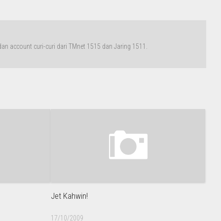
n account curi-curi dari TMnet 1515 dan Jaring 1511.
Jet Kahwin!
17/10/2009