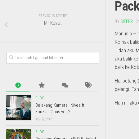
Pack
PREVIOUS STORY
BY
SIEFER
· 0
Mr Kusut
Manusia – m
Ko nak balik
.. dan aku 
aku balik k
balik ke Kot
Ha, petang (
pelangi. Ta
BLOG
Hari ni, aku
Belakang Kamera | Nivea ft.
Fouziah Gous ver.2
10/02/2020
BLOG