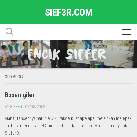
Skip
SIEF3R.COM
to
content
OLD BLOG
Bosan giler
BY
SIEFER
· 02/03/2003
Alahai, tensennya hari nie. Aku takde buat ape ape, melainkan melepak
kat bilik, mengadap PC, menaip html dan php codes untuk menyiapkan
Siefer X.