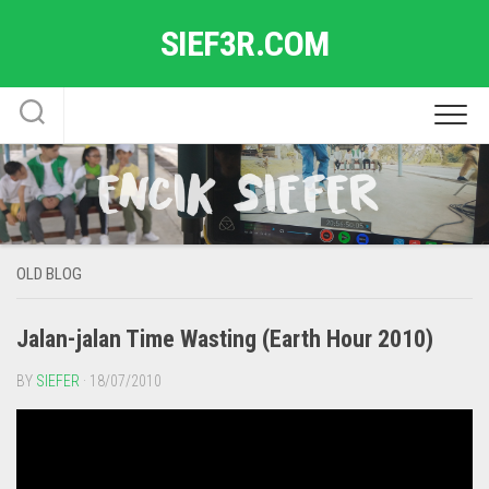
Skip
SIEF3R.COM
to
content
OLD BLOG
Jalan-jalan Time Wasting (Earth Hour 2010)
BY
SIEFER
· 18/07/2010