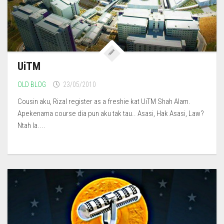
UiTM
OLD BLOG
23/05/2010
Cousin aku, Rizal register as a freshie kat UiTM Shah Alam.
Apekenama course dia pun aku tak tau.. Asasi, Hak Asasi, Law?
Ntah la....