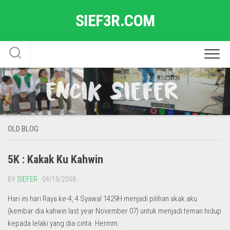
Skip
SIEF3R.COM
to
content
OLD BLOG
5K : Kakak Ku Kahwin
BY
SIEFER
· 04/10/2008
Hari ini hari Raya ke-4, 4 Syawal 1429H menjadi pilihan akak aku
(kembar dia kahwin last year November 07) untuk menjadi teman hidup
kepada lelaki yang dia cinta. Hermm..