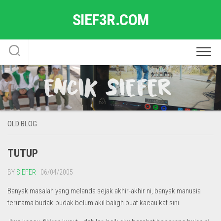
Skip
SIEF3R.COM
to
content
OLD BLOG
TUTUP
BY
SIEFER
· 06/04/2005
Banyak masalah yang melanda sejak akhir-akhir ni, banyak manusia
terutama budak-budak belum akil baligh buat kacau kat sini.