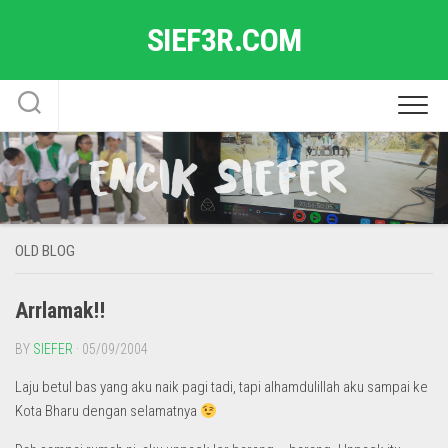
Skip
SIEF3R.COM
to
content
OLD BLOG
Arrlamak!!
BY
SIEFER
· 05/09/2004
Laju betul bas yang aku naik pagi tadi, tapi alhamdulillah aku sampai ke
Kota Bharu dengan selamatnya