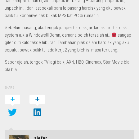
Dah sampai rumah ni, aku unpack ler barang – barang. Unpack itu,
unpack ini.. dan last sekali baru le pasang hardisk yang aku bawak
balik tu, kononnye nak bukak MP3 kat PC di rumah ni.
Sebelum pasang, aku tengok jumper hardisk, arrlamak.. ini hardisk
system a.k.a Windows!!! Demn, camana boleh tersalah ni..
sangap
giler cuti kalo takde hiburan. Tambahan plak dalam hardisk yang aku
sepatut bawak balik tu, ada kerja2 yang bleh isi masa terluang.
Sabor ajelah, tengok TV lagi baik, AXN, HB0, Cinemax, Star Movie bla
bla bla…
SHARE
siefer