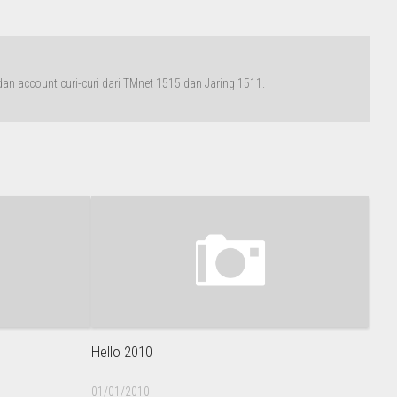
n account curi-curi dari TMnet 1515 dan Jaring 1511.
Hello 2010
01/01/2010