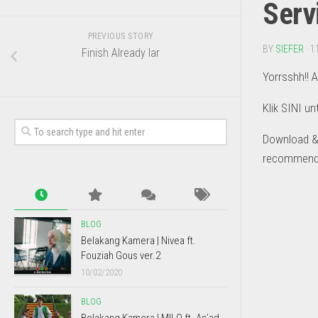
Serv
PREVIOUS STORY
BY
SIEFER
· 1
Finish Already lar
Yorrsshh!! 
Klik SINI u
Download & 
recommended
BLOG
Belakang Kamera | Nivea ft.
Fouziah Gous ver.2
10/02/2020
BLOG