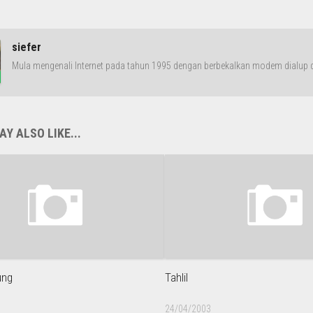
siefer
Mula mengenali Internet pada tahun 1995 dengan berbekalkan modem dialup da
Y ALSO LIKE...
ung
Tahlil
24/04/2003