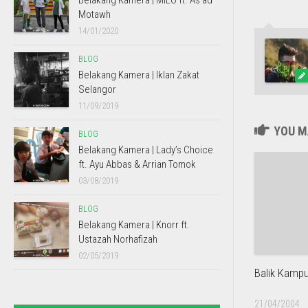
Belakang Kamera | MILO ft. As’ad
Motawh
14/01/2020
BLOG
Belakang Kamera | Iklan Zakat
Selangor
11/09/2019
YOU MA
BLOG
Belakang Kamera | Lady’s Choice
ft. Ayu Abbas & Arrian Tomok
03/08/2019
BLOG
Belakang Kamera | Knorr ft.
Ustazah Norhafizah
02/05/2019
Balik Kamp
21/04/2004