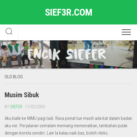
Skip
SIEF3R.COM
to
content
OLD BLOG
Musim Sibuk
BY
SIEFER
· 17/02/2003
Aku balik ke MMU pagi tadi. Rasa penat tue masih ada kat dalam badan
aku nie. Perjalanan semalam memang memenatkan, tambahan pulak
dengan kereta sendiri. Lain la kalau naik bas, boleh rileks.