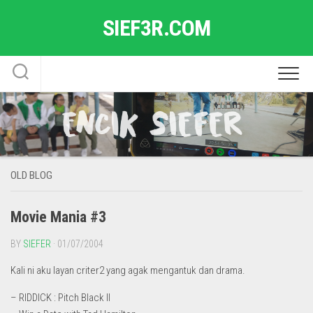
Skip
SIEF3R.COM
to
content
OLD BLOG
Movie Mania #3
BY
SIEFER
· 01/07/2004
Kali ni aku layan criter2 yang agak mengantuk dan drama.
– RIDDICK : Pitch Black II