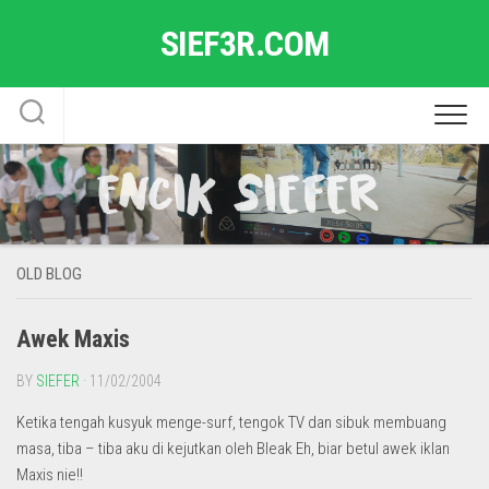
Skip
SIEF3R.COM
to
content
OLD BLOG
Awek Maxis
BY
SIEFER
· 11/02/2004
Ketika tengah kusyuk menge-surf, tengok TV dan sibuk membuang
masa, tiba – tiba aku di kejutkan oleh Bleak Eh, biar betul awek iklan
Maxis nie!!