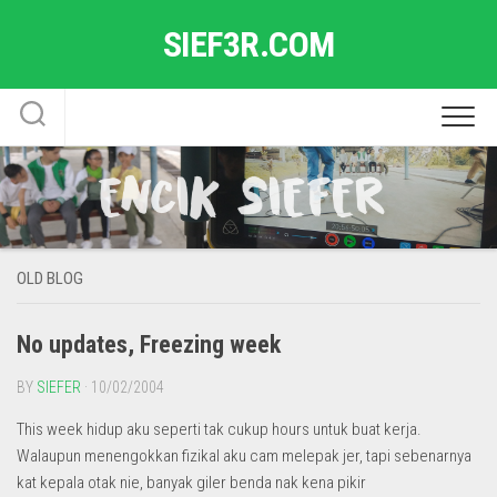
Skip
SIEF3R.COM
to
content
OLD BLOG
No updates, Freezing week
BY
SIEFER
· 10/02/2004
This week hidup aku seperti tak cukup hours untuk buat kerja.
Walaupun menengokkan fizikal aku cam melepak jer, tapi sebenarnya
kat kepala otak nie, banyak giler benda nak kena pikir