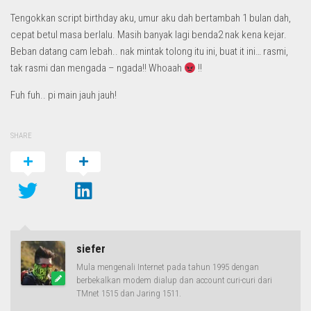
Tengokkan script birthday aku, umur aku dah bertambah 1 bulan dah,
cepat betul masa berlalu. Masih banyak lagi benda2 nak kena kejar.
Beban datang cam lebah.. nak mintak tolong itu ini, buat it ini… rasmi,
tak rasmi dan mengada – ngada!! Whoaah
!!
Fuh fuh.. pi main jauh jauh!
SHARE
siefer
Mula mengenali Internet pada tahun 1995 dengan
berbekalkan modem dialup dan account curi-curi dari
TMnet 1515 dan Jaring 1511.