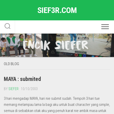
Skip
SIEF3R.COM
to
content
OLD BLOG
MAYA : submited
BY
SIEFER
· 10/10/2003
3 hari mengadap MAYA, hari nie submit sudah. Tempoh 3 hari tue
memang melampau lama la bagi aku untuk buat character yang simple,
semua di sebabkan otak aku yang penuh karat nie ambik masa untuk