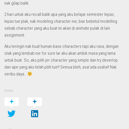
nak gilap balik.
2 hari untuk aku recall balik apa yang aku belajar semester lepas,
lepas tue plak, nak modeling character nie, biar bebetul modelling
sebab character yang aku buat ini akan di animate pulak di lain
assignment.
Aku teringin nak buat human-base characters tapi aku rasa, dengan
otak yang lembab nie for sure lar aku akan ambik masa yang lama
untuk buat. So, aku pilih jer character yang simple dan try deverlop
dari ape yang aku telah pilih tue!! Semua bleh, asal ada usaha!! Nak
seribu daya..
SHARE