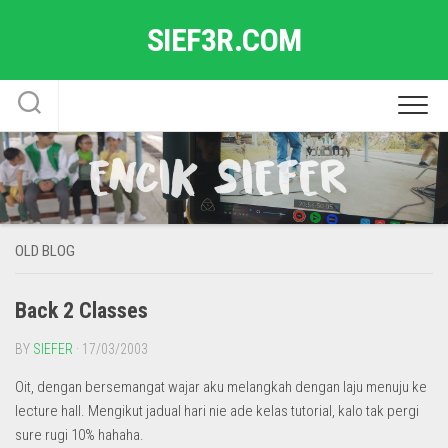
Skip
SIEF3R.COM
to
content
OLD BLOG
Back 2 Classes
BY
SIEFER
· 17/03/2003
Oit, dengan bersemangat wajar aku melangkah dengan laju menuju ke
lecture hall. Mengikut jadual hari nie ade kelas tutorial, kalo tak pergi
sure rugi 10% hahaha.