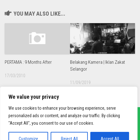
YOU MAY ALSO LIKE...
Belakang Kamera | Iklan Zakat
PERTAMA : 9 Months After
Selangor
17/03/2010
11/09/2019
We value your privacy
We use cookies to enhance your browsing experience, serve
personalized ads or content, and analyze our traffic. By clicking
"Accept All", you consent to our use of cookies.
sief3r.com
Powered by
WordPress
. Theme by
Alx
.
Customize
Reject All
Accept All