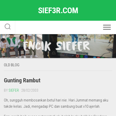
Skip
SIEF3R.COM
to
content
OLD BLOG
Gunting Rambut
BY
SIEFER
· 28/02/2003
Oh, sungguh membosankan betul hari nie. Hari Jummat memang aku
takde kelas. Jadi, mengadap PC dan sambung buat v10 ajerlah.