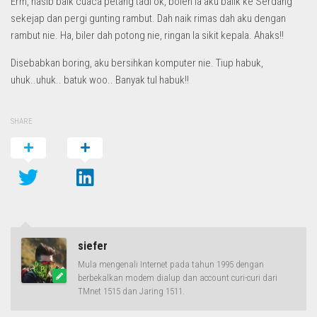
Erm, nasib baik cuaca petang tadi ok, boleh la aku balik ke Serdang
sekejap dan pergi gunting rambut. Dah naik rimas dah aku dengan
rambut nie. Ha, biler dah potong nie, ringan la sikit kepala. Ahaks!!
Disebabkan boring, aku bersihkan komputer nie. Tiup habuk,
uhuk..uhuk.. batuk woo.. Banyak tul habuk!!
SHARE
siefer
Mula mengenali Internet pada tahun 1995 dengan
berbekalkan modem dialup dan account curi-curi dari
TMnet 1515 dan Jaring 1511.