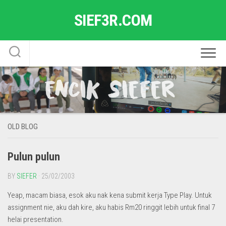
Skip
SIEF3R.COM
to
content
OLD BLOG
Pulun pulun
BY
SIEFER
· 25/02/2003
Yeap, macam biasa, esok aku nak kena submit kerja Type Play. Untuk
assignment nie, aku dah kire, aku habis Rm20 ringgit lebih untuk final 7
helai presentation.