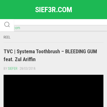
Skip
SIEF3R.COM
to
content
REEL
TVC | Systema Toothbrush – BLEEDING GUM
feat. Zul Ariffin
BY
SIEFER
· 28/03/2018