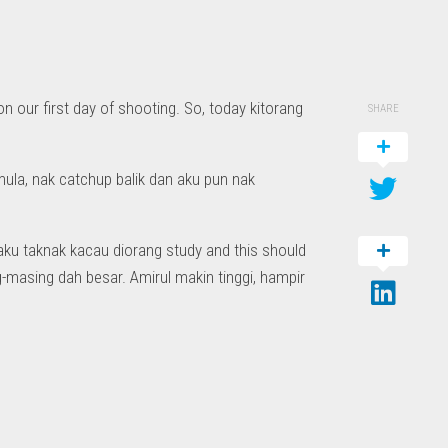
on our first day of shooting. So, today kitorang
SHARE
ula, nak catchup balik dan aku pun nak
aku taknak kacau diorang study and this should
g-masing dah besar. Amirul makin tinggi, hampir