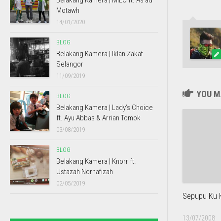
Belakang Kamera | MILO ft. As’ad
Motawh
14/01/2020
BLOG
Belakang Kamera | Iklan Zakat
Selangor
11/09/2019
YOU MA
BLOG
Belakang Kamera | Lady’s Choice
ft. Ayu Abbas & Arrian Tomok
03/08/2019
BLOG
Belakang Kamera | Knorr ft.
Ustazah Norhafizah
02/05/2019
Sepupu Ku 
13/07/2008