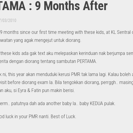
AMA : 9 Months After
7/03/2010
9 months since our first time meeting with these kids, at KL Sentral 
lawatan yang agak mengejut untuk diorang.
, these kids ada gak text aku melepaskan kerinduan nak berjumpa sem
cerita dengan diorang tentang sambutan PERTAMA.
 ni, this year akan menduduki kerusi PMR tak lama lagi. Kalau boleh 
visit before diorang exam la. Bila tengokkan diorang, perrggh.. masin
 aku, si Eyra & Fatin pun makin berisi.
erm.. patutnya dah ada another baby la.. baby KEDUA pulak.
od luck in your PMR nanti. Best of Luck.