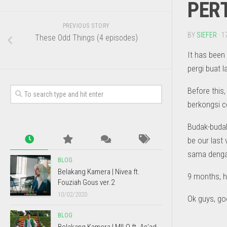
PERT
PREVIOUS STORY
BY
SIEFER
· 1
These Odd Things (4 episodes)
It has been 
pergi buat 
Before this
berkongsi 
Budak-budak
be our last 
sama dengan
BLOG
Belakang Kamera | Nivea ft.
9 months, h
Fouziah Gous ver.2
10/02/2020
Ok guys, go
BLOG