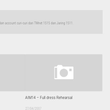
n account curi-curi dari TMnet 1515 dan Jaring 1511.
AIM14 – Full dress Rehearsal
27/04/2007