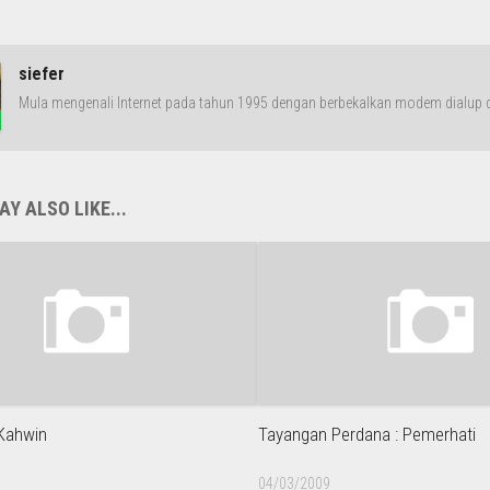
siefer
Mula mengenali Internet pada tahun 1995 dengan berbekalkan modem dialup da
Y ALSO LIKE...
Kahwin
Tayangan Perdana : Pemerhati
04/03/2009