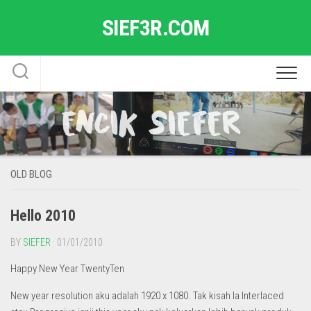
Skip
SIEF3R.COM
to
content
OLD BLOG
Hello 2010
BY
SIEFER
· 01/01/2010
Happy New Year TwentyTen
New year resolution aku adalah 1920 x 1080. Tak kisah la Interlaced