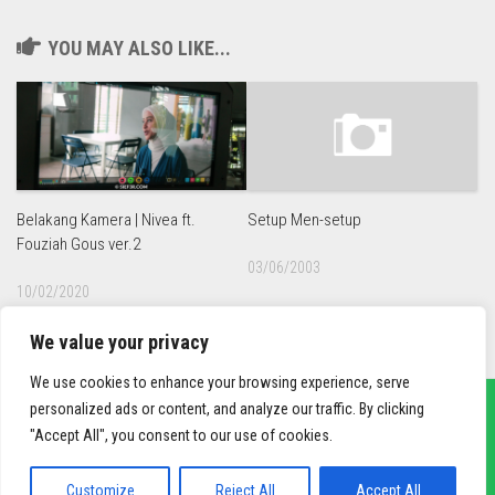
YOU MAY ALSO LIKE...
Belakang Kamera | Nivea ft.
Setup Men-setup
Fouziah Gous ver.2
03/06/2003
10/02/2020
We value your privacy
We use cookies to enhance your browsing experience, serve
personalized ads or content, and analyze our traffic. By clicking
"Accept All", you consent to our use of cookies.
sief3r.com
Powered by
WordPress
. Theme by
Alx
.
Customize
Reject All
Accept All