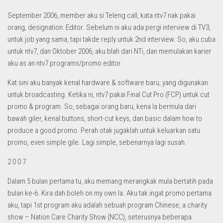
September 2006, member aku si Teleng call, kata ntv7 nak pakai
orang, designation: Editor. Sebelum ni aku ada pergi interview di TV3,
untuk job yang sama, tapi takde reply untuk 2nd interview. So, aku cuba
untuk ntv7, dan Oktober 2006, aku blah dari NTi, dan memulakan karier
aku as an ntv7 programs/promo editor.
Kat sini aku banyak kenal hardware & software baru, yang digunakan
untuk broadcasting. Ketika ni, ntv7 pakai Final Cut Pro (FCP) untuk cut
promo & program. So, sebagai orang baru, kena la bermula dari
bawah giler, kenal buttons, short-cut keys, dan basic dalam how to
produce a good promo. Perah otak jugaklah untuk keluarkan satu
promo, even simple gile. Lagi simple, sebenarnya lagi susah.
2 0 0 7
Dalam 5 bulan pertama tu, aku memang merangkak mula bertatih pada
bulan ke-6. Kira dah boleh on my own la. Aku tak ingat promo pertama
aku, tapi 1st program aku adalah sebuah program Chinese, a charity
show – Nation Care Charity Show (NCC), seterusnya beberapa