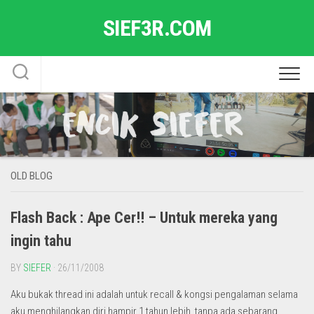
Skip
SIEF3R.COM
to
content
OLD BLOG
Flash Back : Ape Cer!! – Untuk mereka yang
ingin tahu
BY
SIEFER
· 26/11/2008
Aku bukak thread ini adalah untuk recall & kongsi pengalaman selama
aku menghilangkan diri hampir 1 tahun lebih, tanpa ada sebarang