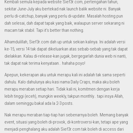
Kembali semula kepada website Sief3r.com, pertengahan tahun,
sekitar June-July aku bertekad nak launch balik website ni. Banyak
perlu di-catchup, banyak yang perlu di-update. Masalah hosting pun
dah selesai, dah dapat tapak yang baik, walaupun server sekarang ni
macam tak stabil. Tapi it’s better than nothing.
Alhamdulillah, Sief3r.com dah up untuk sekian kalinya. Ini adalah versi
ke-15, versi 14 tak dapat dikeluarkan atas sebab-sebab yang tak dapat
dielakkan. Kalau di-release-kan jugak, bergegarlah dunia web ni nanti,
tak dapat nak terima kenyataan.. hahaha poyo!
Apepun, kekerapan aku untuk merapu kali ini adalah tak sama seperti
dahulu. Kalo dahulunya aku kasi nama Daily Craps, maka aku boleh
merapu meraban setiap hari. Tidak kali ni, komitmen dengan kerja
lebih tinggi (eceh), mungkin weekly, takpun monthly.. tapi insya Allah,
dalam seminggu bakal ada la 2-3 posts.
Nak merapu meraban tiap-tiap hari sebenarnya boleh. Memang banyak
event, situasi yang boleh di-provok, di-kontroversi-kan, tetapi ape yang
menjadi penghalang aku adalah Sief3r.com tak boleh di access dari