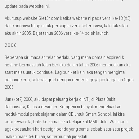
update pada website ini.
Aku tutup website Sief3r.com ketika website ni pada versi ke-13 (X3),
dan kononnya tutup untuk persiapan versi seterusnya, kalo tak silap
aku akhir 2005. Bajet tahun 2006 versi ke-14 boleh launch.
2 0 0 6
Beberapa siri masalah telah berlaku yang mana domain expired &
hosting bermasalah telah berlaku dalam tahun 2006 membuatkan aku
start malas untuk continue. Lagipun ketika ni aku tengah mengintai
peluang kerja, selepas grad dengan cemerlangnya pertengahan Ogos
2005.
Jun (kot?) 2006, aku dapat peluang kerja di NTi, di Plaza Bukit
Damansara, KL as a designer. Kompeni ni banyak mengeluarkan
modul-modul pembelajaran dalam CD untuk Smart School. Ini kira
courseware la, balik ke zaman aku belajar kat MMU dulu. Walaupun
agak bosan,hari-hari design benda yang sama, sebab satu-satu projek
makan masa 5-6 bulan, so termuntah jugaklah.