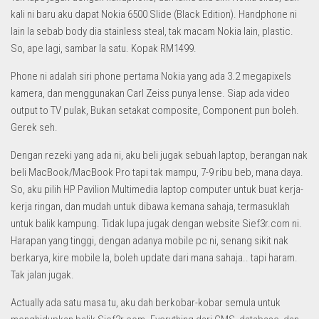
kali ni baru aku dapat Nokia 6500 Slide (Black Edition). Handphone ni
lain la sebab body dia stainless steal, tak macam Nokia lain, plastic.
So, ape lagi, sambar la satu. Kopak RM1499.
Phone ni adalah siri phone pertama Nokia yang ada 3.2 megapixels
kamera, dan menggunakan Carl Zeiss punya lense. Siap ada video
output to TV pulak, Bukan setakat composite, Component pun boleh.
Gerek seh.
Dengan rezeki yang ada ni, aku beli jugak sebuah laptop, berangan nak
beli MacBook/MacBook Pro tapi tak mampu, 7-9 ribu beb, mana daya.
So, aku pilih HP Pavilion Multimedia laptop computer untuk buat kerja-
kerja ringan, dan mudah untuk dibawa kemana sahaja, termasuklah
untuk balik kampung. Tidak lupa jugak dengan website Sief3r.com ni.
Harapan yang tinggi, dengan adanya mobile pc ni, senang sikit nak
berkarya, kire mobile la, boleh update dari mana sahaja.. tapi haram.
Tak jalan jugak.
Actually ada satu masa tu, aku dah berkobar-kobar semula untuk