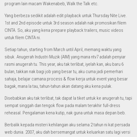
program lain macam Wakenabeb, Walk the Talk etc.
Yang berbeza sedikit adalah edit playback untuk Thursday Nite Live.
1st and 2nd episode untuk 3rd season adalah nak promosikan filem
CINTA. So, aku yang kena prepare playback trailers, music videos
untuk filem CINTA ni.
Setiap tahun, starting from March until April, memang waktu yang
sibuk. Anugerah Industri Muzik (AIM) yang mana ntv7 adalah penyiar
rasmi anugerah tu. This year, aku tak terlibat, iyelah kan, aku baru 6
bulan, takkan nak bagi job yang besar tu, aku cuma jadi pemerhari
sahaja, belajar camana process & flow kerja untuk event yang besar
bagak, mana la tau, tahun-tahun akan datang aku kena pulak.
Disebabkan aku tak terlibat, tak dapat la tiket untuk ke anugerah tu, tapi
sempat singgah dan tengok flow pada malam terakhir full-dress
reheasal. Pengalaman kena kutip, nak guna untuk masa depan beb.
Berbalik kepada misteri kehilangan aku selama 2 tahun ni kat persada
web dunia. 2007, aku dah bersemangat untuk keluarkan satu lagi versi