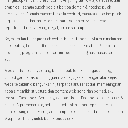
menghidupkan balik Sief3r.com. Everything dari CMS, database, dan
graphics.. semua sudah sedia, tiba-tiba domain & hosting pulak
bermasalah. Domain macam biasa la expired, manakala hosting pulak
terpaksa dipindahkan ke tempat baru, sebab previous server
reported ada aktiviti yang illegal, terpaksa tutup.
So, berbulan-bulan jugaklah web ni boleh diupdate. Aku pun makin hari
makin sibuk, kerja di office makin hari makin mencabar. Promo itu,
promo ini, program itu, program ini.. semua dah Q nak masuk tempat
aku.
Weekends, selalunya orang boleh lepak-lepak, mengadap blog,
upload gambar aktiviti mingguan. Sama jugaklah dengan aku, sejak
website takleh dibangunkan ni, terpaksa aku rehat dari memeningkan
kepala memikir structure dan content web sendirian berhad, aku
register Facebook. Seriously, aku baru kenal Facebook dalam bulan 6
atau 7. Agak menarik la, sebab Facebook ni lebih kepada mereka-
mereka yang dah bekerja, ada company, kira untuk adult la, tak macam
Myspace.. totally untuk budak-budak sekolah.