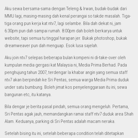
Aku sewa bersama-sama dengan Teleng & Irwan, budak-budak dari
MMU lagi, masing-masing dah kenal perangai so takde masalah. Tiga-
tiga orang pun kerja kat ntv7, lagi selambe. Bila dah dekat ni, jam
6:30pm pun dah sampai rumah. 8:00pm dah boleh berkarya untuk
website, tapi semua tu tinggal harapan jer. Bukak photoshop, bukak
dreamweaver pun dah menguap. Esok lusa sajelah.
Aku join ntv7 selepas beberapa bulan kompeni ni di-take-over oleh
kumpulan media gergasi kat Malaysia ni, Media Prima Berhad. Pada
penghujung tahun 2007, terdengar la khabar angin yang semua staff
ntv7 akan berpindah ke Sri Pentas, semua warga Media Prima duduk
under satu bumbung. Boleh jimat kos penyelenggaraan itu ini, sewa
bangunan etc, itu katanya.
Bila dengar je berita pasal pindah, semua orang mengeluh. Pertama,
Sri Pentas agak jauh, memandangkan ramai staff ntv7 duduk area Shah
Alam. Keduanya, parking di Sri Pentas adalah macam neraka.
Setelah bising itu ini, setelah beberapa condition telah ditetapkan