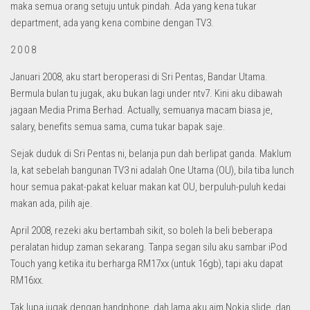
maka semua orang setuju untuk pindah. Ada yang kena tukar
department, ada yang kena combine dengan TV3.
2 0 0 8
Januari 2008, aku start beroperasi di Sri Pentas, Bandar Utama.
Bermula bulan tu jugak, aku bukan lagi under ntv7. Kini aku dibawah
jagaan Media Prima Berhad. Actually, semuanya macam biasa je,
salary, benefits semua sama, cuma tukar bapak saje.
Sejak duduk di Sri Pentas ni, belanja pun dah berlipat ganda. Maklum
la, kat sebelah bangunan TV3 ni adalah One Utama (OU), bila tiba lunch
hour semua pakat-pakat keluar makan kat OU, berpuluh-puluh kedai
makan ada, pilih aje.
April 2008, rezeki aku bertambah sikit, so boleh la beli beberapa
peralatan hidup zaman sekarang. Tanpa segan silu aku sambar iPod
Touch yang ketika itu berharga RM17xx (untuk 16gb), tapi aku dapat
RM16xx.
Tak lupa jugak dengan handphone, dah lama aku aim Nokia slide, dan