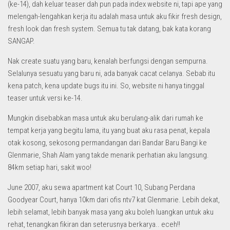
(ke-14), dah keluar teaser dah pun pada index website ni, tapi ape yang
melengah-lengahkan kerja itu adalah masa untuk aku fikir fresh design,
fresh look dan fresh system. Semua tu tak datang, bak kata korang
SANGAP.
Nak create suatu yang baru, kenalah berfungsi dengan sempurna.
Selalunya sesuatu yang baru ni, ada banyak cacat celanya. Sebab itu
kena patch, kena update bugs itu ini. So, website ni hanya tinggal
teaser untuk versi ke-14.
Mungkin disebabkan masa untuk aku berulang-alik dari rumah ke
tempat kerja yang begitu lama, itu yang buat aku rasa penat, kepala
otak kosong, sekosong permandangan dari Bandar Baru Bangi ke
Glenmarie, Shah Alam yang takde menarik perhatian aku langsung.
84km setiap hari, sakit woo!
June 2007, aku sewa apartment kat Court 10, Subang Perdana
Goodyear Court, hanya 10km dari ofis ntv7 kat Glenmarie. Lebih dekat,
lebih selamat, lebih banyak masa yang aku boleh luangkan untuk aku
rehat, tenangkan fikiran dan seterusnya berkarya.. eceh!!