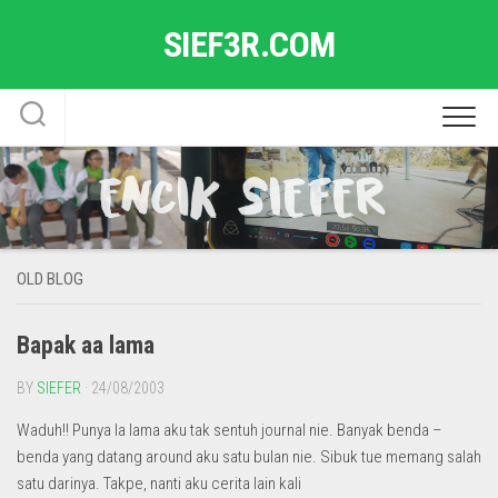
Skip
SIEF3R.COM
to
content
OLD BLOG
Bapak aa lama
BY
SIEFER
· 24/08/2003
Waduh!! Punya la lama aku tak sentuh journal nie. Banyak benda –
benda yang datang around aku satu bulan nie. Sibuk tue memang salah
satu darinya. Takpe, nanti aku cerita lain kali