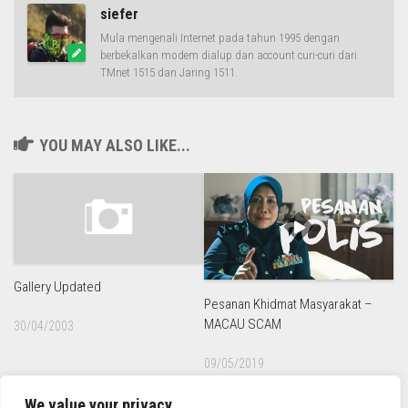
siefer
Mula mengenali Internet pada tahun 1995 dengan
berbekalkan modem dialup dan account curi-curi dari
TMnet 1515 dan Jaring 1511.
YOU MAY ALSO LIKE...
Gallery Updated
Pesanan Khidmat Masyarakat –
MACAU SCAM
30/04/2003
09/05/2019
We value your privacy