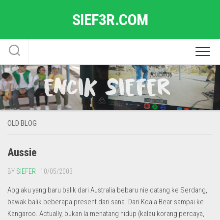
Skip
SIEF3R.COM
to
content
OLD BLOG
Aussie
BY
SIEFER
· 10/05/2003
Abg aku yang baru balik dari Australia bebaru nie datang ke Serdang,
bawak balik beberapa present dari sana. Dari Koala Bear sampai ke
Kangaroo. Actually, bukan la menatang hidup (kalau korang percaya,