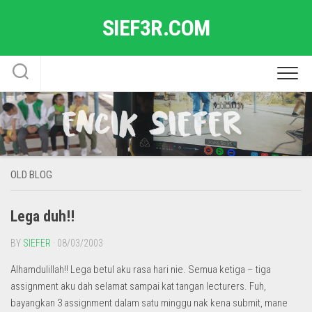
Skip
SIEF3R.COM
to
content
OLD BLOG
Lega duh!!
BY
SIEFER
· 08/03/2003
Alhamdulillah!! Lega betul aku rasa hari nie. Semua ketiga – tiga
assignment aku dah selamat sampai kat tangan lecturers. Fuh,
bayangkan 3 assignment dalam satu minggu nak kena submit, mane