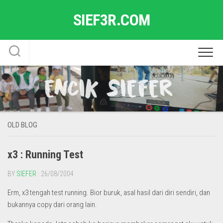
Skip
SIEF3R.COM
to
content
OLD BLOG
x3 : Running Test
BY
SIEFER
· 26/08/2004
Erm, x3 tengah test running. Bior buruk, asal hasil dari diri sendiri, dan
bukannya copy dari orang lain.