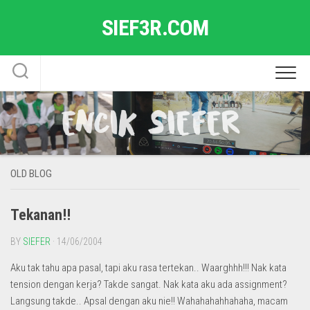
Skip
SIEF3R.COM
to
content
OLD BLOG
Tekanan!!
BY
SIEFER
· 14/06/2004
Aku tak tahu apa pasal, tapi aku rasa tertekan.. Waarghhh!!! Nak kata
tension dengan kerja? Takde sangat. Nak kata aku ada assignment?
Langsung takde.. Apsal dengan aku nie!! Wahahahahhahaha, macam