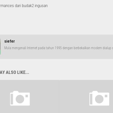
rmances dari budak2 ingusan
siefer
Mula mengenali Internet pada tahun 1995 dengan berbekalkan modem dialup da
Y ALSO LIKE...