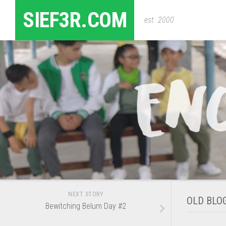
Skip
SIEF3R.COM
to
est. 2000
content
NEXT STORY
OLD BLO
Bewitching Belum Day #2