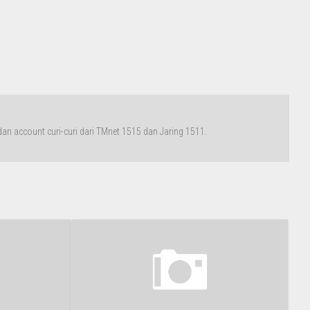
n account curi-curi dari TMnet 1515 dan Jaring 1511.