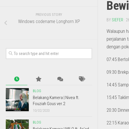
Bewi
PREVIOUS STORY
BY
SIEFER
· 2
Windows codename Longhorn XP
Walaupun ha
perjalanan t
dengan poko
07:45 Berto
09:30 Brek
14:45 Sampa
BLOG
15:45 Taklim
Belakang Kamera | Nivea ft.
Fouziah Gous ver.2
20:30 Dinne
10/02/2020
22:15 Kara
BLOG