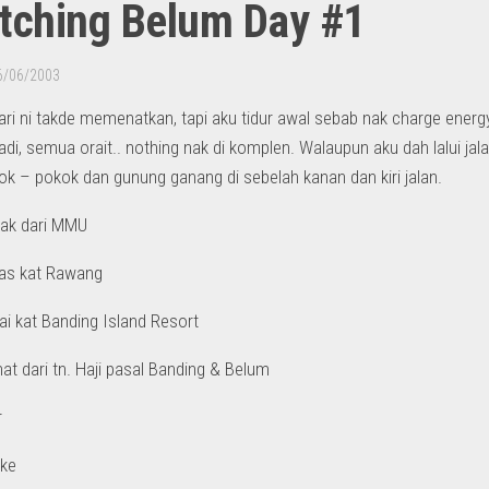
tching Belum Day #1
6/06/2003
ri ni takde memenatkan, tapi aku tidur awal sebab nak charge ener
adi, semua orait.. nothing nak di komplen. Walaupun aku dah lalui jala
k – pokok dan gunung ganang di sebelah kanan dan kiri jalan.
lak dari MMU
pas kat Rawang
i kat Banding Island Resort
at dari tn. Haji pasal Banding & Belum
r
oke