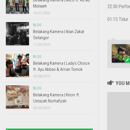
Belakang Kamera | MILO ft. As’ad
Motawh
22:30 Perfo
14/01/2020
01:15 Tidur
BLOG
Belakang Kamera | Iklan Zakat
Selangor
11/09/2019
BLOG
Belakang Kamera | Lady’s Choice
ft. Ayu Abbas & Arrian Tomok
03/08/2019
YOU MA
BLOG
Belakang Kamera | Knorr ft.
Ustazah Norhafizah
02/05/2019