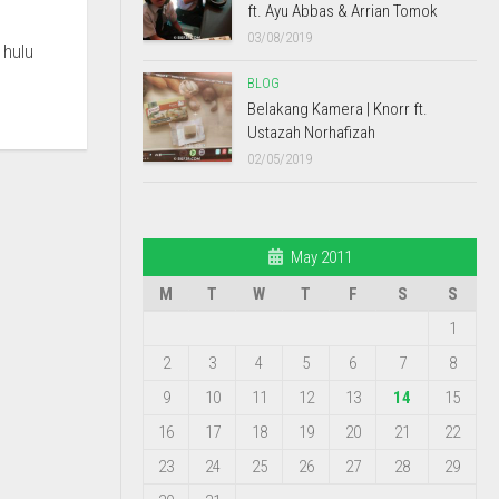
ft. Ayu Abbas & Arrian Tomok
03/08/2019
 hulu
BLOG
Belakang Kamera | Knorr ft.
Ustazah Norhafizah
02/05/2019
May 2011
M
T
W
T
F
S
S
1
2
3
4
5
6
7
8
9
10
11
12
13
14
15
16
17
18
19
20
21
22
23
24
25
26
27
28
29