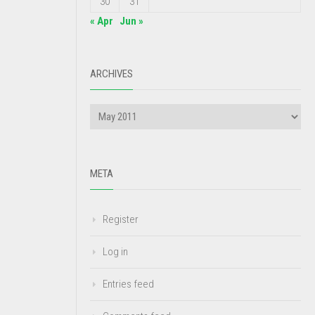
30
31
« Apr
Jun »
ARCHIVES
META
Register
Log in
Entries feed