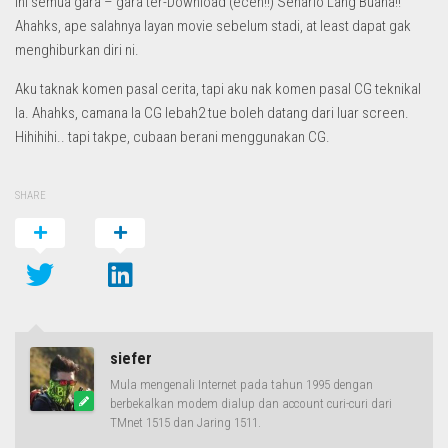
Ini semua gara – gara ter-Download (eceh!!) Senario Lang Buana!!
Ahahks, ape salahnya layan movie sebelum stadi, at least dapat gak
menghiburkan diri ni.
Aku taknak komen pasal cerita, tapi aku nak komen pasal CG teknikal
la. Ahahks, camana la CG lebah2 tue boleh datang dari luar screen.
Hihihihi.. tapi takpe, cubaan berani menggunakan CG.
SHARE
siefer
Mula mengenali Internet pada tahun 1995 dengan
berbekalkan modem dialup dan account curi-curi dari
TMnet 1515 dan Jaring 1511.