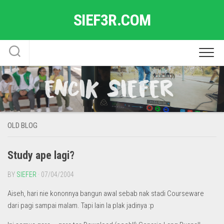
Skip
SIEF3R.COM
to
content
OLD BLOG
Study ape lagi?
BY
SIEFER
· 07/04/2004
Aiseh, hari nie kononnya bangun awal sebab nak stadi Courseware
dari pagi sampai malam. Tapi lain la plak jadinya :p