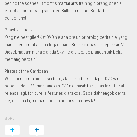
behind the scenes, 3 months martial arts training diorang, special
effects diorang yang so called Bullet-Time tue. Beli la, buat
collections!
2 Fast 2 Furious
Yang nie best giler! Kat DVD nie ada prelud or prolog cerita nie, yang
mana menceritakan apa terjadi pada Brian selepas dia lepaskan Vin
Diesel, macam mana dia ada Skyline dia tue. Beli, jangan tak beli..
memang berbaloi!
Pirates of the Carribean
Walaupun cerita nie masih baru, aku nasib baik la dapat DVD yang
bebetul clear. Memandangkan DVD nie masih baru, dah tak official
release lagi, for sure la features dia takde. Sape dah tengok cerita
nie, dia tahu la, memang penuh actions dan lawak!!
SHARE