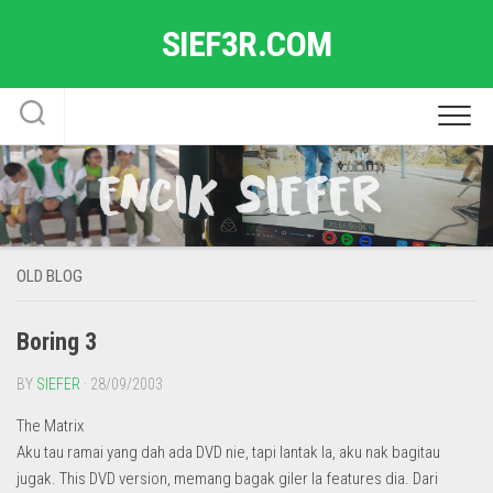
Skip
SIEF3R.COM
to
content
OLD BLOG
Boring 3
BY
SIEFER
· 28/09/2003
The Matrix
Aku tau ramai yang dah ada DVD nie, tapi lantak la, aku nak bagitau
jugak. This DVD version, memang bagak giler la features dia. Dari