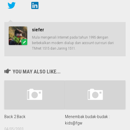
siefer
Mula mengenali Internet pada tahun 1995 dengan
berbekalkan modem dialup dan account curi-curi dari
TMnet 1515 dan Jaring 1511.
YOU MAY ALSO LIKE...
Back 2 Back
Menembak budak-budak :
kids@fgw
04/05/2003